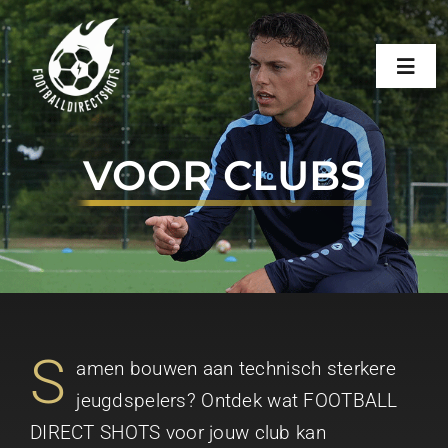
Skip
to
Toggl
content
Navig
HOME
VOOR CLUBS
OVER FDS
TRAININGEN
CONTACT
S
​amen bouwen aan technisch sterkere
jeugdspelers? Ontdek wat FOOTBALL
BOEK EEN TRAINING
DIRECT SHOTS voor jouw club kan