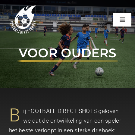
Skip
to
Toggl
content
Navig
HOME
VOOR OUDERS
OVER FDS
TRAININGEN
CONTACT
B
ij FOOTBALL DIRECT SHOTS geloven
we dat de ontwikkeling van een speler
BOEK EEN TRAINING
het beste verloopt in een sterke driehoek: